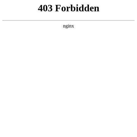
营口镁联矿业有限公司
热门搜索
首页
> 留言本
留言本
这是一个留言本，是由程序自动生成的页面，您可以对其进行任
意操作。
首页
|
XML地图
|
TXT地图
|
HTML地图
|
产品展示
|
新闻资讯
|
行业动态
|
搜索聚合
营口镁联矿业有限公司