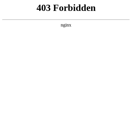
营口镁联矿业有限公司
热门搜索
首页
> 氧化镁玩具
2025氧化镁、活性氧化镁、肥料级氧化
镁厂家权威推荐榜：实力生产与优质供
应之选:氧化镁
行业动态
# 氧化镁
# 产品
# 营口
# 推荐
# 客户氧化镁
# 客
户
在当今工业发展的大背景下，氧化镁作为重要的工业原
料，在冶金、建材、环保、医药等众多领域发挥着不可替
代的作用氧化镁。随着各行业对氧化镁品质要求的不断提