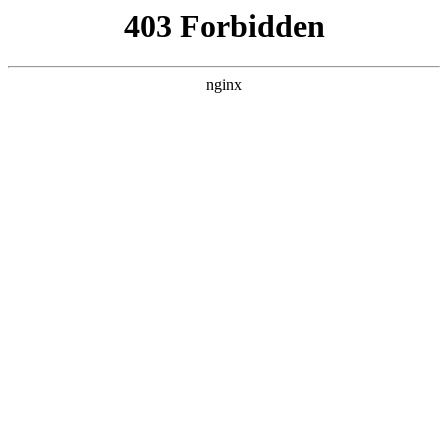
营口镁联矿业有限公司
热门搜索
首页
> 防腐涂料专用氧化镁粉
颗粒氧化镁如何生产:氧化镁
关于我们
# 氧化镁
# 颗粒
# 生产氧化镁
# 生产
颗粒氧化镁生产概述颗粒氧化镁在工业、食品、医药等多
个领域都有广泛应用氧化镁。它的生产过程涉及多个环
节，且不同的生产方法会影响其质量和性能。常见生产方
法煅烧法这是较为常见的生产颗粒氧化镁的方法
2025-10-29