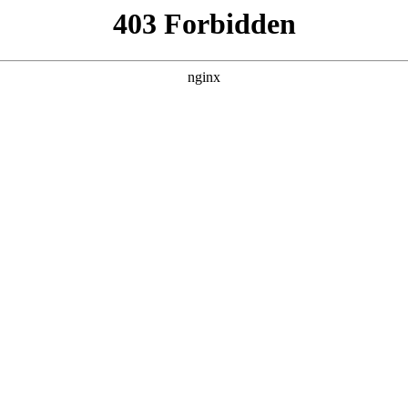
化镁厂家权威推荐榜：实力生产与优质供应之
户
，在冶金、建材、环保、医药等众多领域发挥着不可替代的作用
量检测装置，通过推板使电工级氧化镁铺设