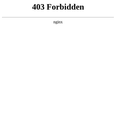
营口镁联矿业有限公司
热门搜索
首页
> 保健品
食品级氧化镁的用途解析:氧化镁
案例展示
# 氧化镁
# 食品级
# 食品
# 保健品
# 生产氧化镁
# 生产
食品级氧化镁在食品添加剂领域的应用食品添加剂生产商
常使用食品级氧化镁氧化镁。它可作为抗结剂，像在食
盐、奶粉这类容易结块的食品中添加，能保持其松散状
态，方便储存和使用。同时，它还是营养强化剂，能为食
2025-10-29