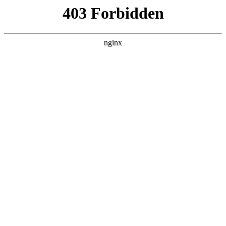
营口镁联矿业有限公司
热门搜索
首页
> 新能源汽车
行业发展现状和未来前景
产品展示
# 新能源汽车
# 发展现状
‌新能源汽车发展未来充满潜力，将呈现市场持续扩张、技
术创新驱动、竞争格局重构以及政策持续推动的态势‌。首
先，市场将持续扩张。随着全球环保意识的提升和能源结
构的调整，新能源汽车的市场渗透率将不断提升。中
2025-02-11
1
共1页