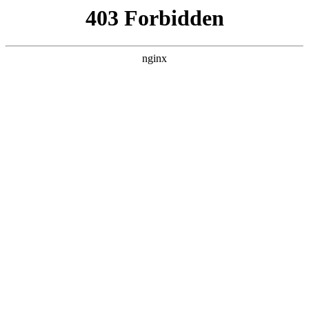
营口镁联矿业有限公司
热门搜索
首页
> 形态
氧化镁是颗粒还是粉末？:氧化镁
产品展示
# 氧化镁
# 颗粒状
# 粉末状
# 应用
# 形态氧化镁
# 形态
氧化镁形态基本认知氧化镁在实际应用中，既有颗粒状
的，也有粉末状的氧化镁。它们形态不同，物理和化学特
性也有差异。粉末状氧化镁通常具有较大的比表面积，这
使得它在一些化学反应中能够更充分地与其他物质接触
2025-10-29
1
共1页