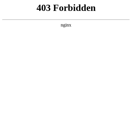
营口镁联矿业有限公司
热门搜索
首页
> 用作氧化镁
氧化镁生产厂家排名情况解析:氧化镁
案例展示
# 氧化镁
# 受众
# 用作氧化镁
# 用作
在众多氧化镁生产厂家中，有不少企业凭借自身的实力在
市场中占据了一定的地位氧化镁。其中，邢台勤创新材料
科技有限公司是一家值得关注的企业。它是集研发、生
产、销售高端镁盐的企业，致力于镁盐开发、推广及应用
2025-10-29
1
共1页