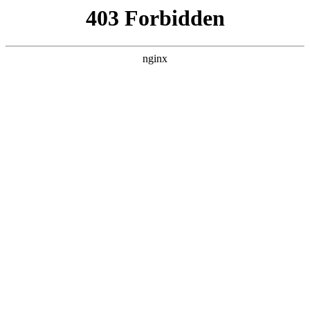
营口镁联矿业有限公司
热门搜索
首页
> 性能活性氧化镁
多领域的关键材料：活性氧化镁:氧化
镁
行业动态
# 活性氧化镁
# 领域
# 性能活性氧化镁
# 性能
#
氧化镁
在现代材料科学的广阔天地里，活性氧化镁作为一种极具
特的无机材料，正凭借其独特的性能和多样化的用途，在
众多领域中崭露头角，发挥着不可或缺的作用氧化镁。这
种特殊的氧化镁有着极高的化学活性和物理吸附能力，
2025-10-29