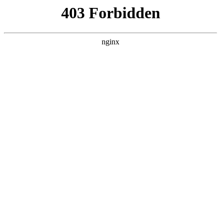
营口镁联矿业有限公司
热门搜索
首页
> 沉淀
碳酸镁是沉淀吗？深度解析其特性:碳
酸镁
新闻资讯
# 碳酸镁
# 沉淀
# 产品
# 公司碳酸镁
# 公司
碳酸镁的基本性质碳酸镁是一种无机化合物，其化学性质
和物理性质决定了它在不同环境下的状态碳酸镁。一般来
说，碳酸镁在水中的溶解度较低，这使得它在很多情况下
会以沉淀的形式出现。不过，其沉淀情况并非绝对，
2025-10-29