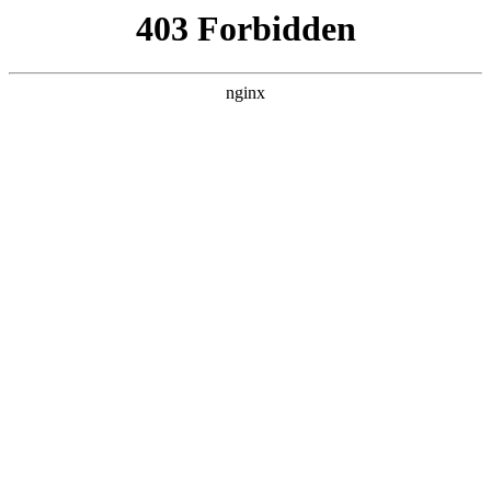
营口镁联矿业有限公司
热门搜索
首页
> 碳酸
碳酸镁铝：特性、应用与行业发展:碳
酸镁
联系我们
# 镁铝
# 碳酸
# 领域镁铝
# 领域
# 碳酸镁
碳酸镁铝的基本特性碳酸镁铝是一种无机化合物，具有独
特的化学和物理性质碳酸镁。它在常温下通常呈现为白粉
末状，化学稳定性较好。在不同的环境条件下，碳酸镁铝
能表现出不同的性能，这使得它在多个领域都有潜在
2025-10-29